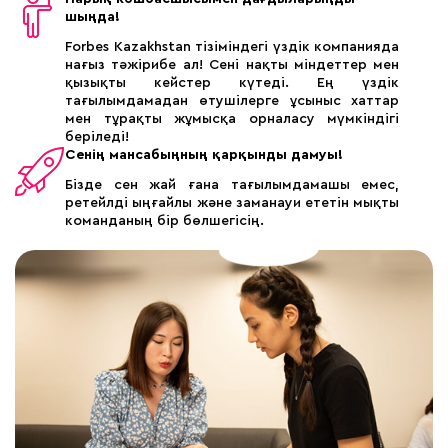
шыңда!
Forbes Kazakhstan тізіміндегі үздік компанияда
нағыз тәжірибе ал! Сені нақты міндеттер мен
қызықты кейстер күтеді. Ең үздік
тағылымдамадан өтушілерге ұсыныс хаттар
мен тұрақты жұмысқа орналасу мүмкіндігі
беріледі!
Сенің мансабыңның қарқынды дамуы!
Бізде сен жай ғана тағылымдамашы емес,
ретейлді ыңғайлы және заманауи ететін мықты
команданың бір бөлшегісің.