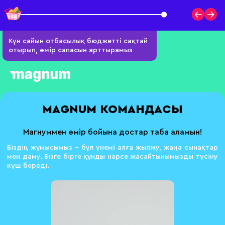
Күн сайын отбасылық бюджетті сақтай
отырып, өмір сапасын арттырамыз
MAGNUM КОМАНДАСЫ
Магнуммен өмір бойына достар таба аламын!
Біздің жұмысымыз – бұл үнемі алға жылжу, жаңа сынақтар
мен даму.
Бізге бірге құнды нәрсе жасайтынымызды түсіну
күш береді.