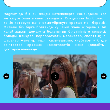
Magnum-да біз ең жақсы нәтижелерге командамен қол
жеткізуге болатынына сенімдіміз. Сондықтан біз бірлесіп
көңіл көтеруге және оқып-үйренуге ерекше мән береміз.
Өйткені біз бірге болғанда күштіміз және жігерліміз. Біз
қалай жақсы демалуға болатынын білетінімізге сенсеңіз
болады. Квиздер, корпоративтік мерекелер, спорттық іс-
шаралар және әр түрлі қызығушылық клубтары – бізде
әріптестер әрқашан көмектесетін және қолдайтын
достарға айналады!