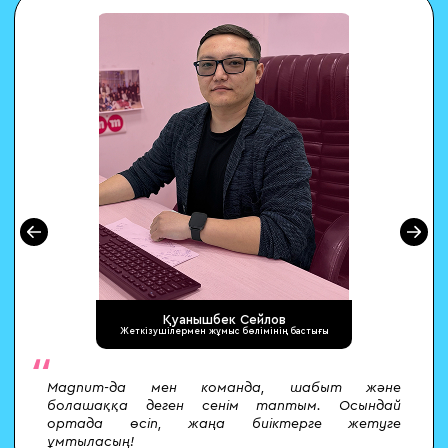
Қуанышбек Сейлов
Жеткізушілермен жұмыс бөлімінің бастығы
ы
,
Magnum-да мен команда, шабыт және
р
болашаққа деген сенім таптым. Осындай
ортада өсіп, жаңа биіктерге жетуге
ұмтыласың!