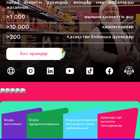
пайда әкелетін дүкендер,
өнімдер мен жобаларды
жасаймыз.
>
1 000
жылына қызметтік өсу
>
10 000
қызметкерлер
>
200
Қазақстан бойынша дүкендер
Бос орындар
Ауқымды әрі
Біздің
Біздің
Бiздiң дүкендеріміз,
қызықты
миссиямыз
құндылықтарымыз
өнімдеріміз және
тапсырмалар
жобаларымыз