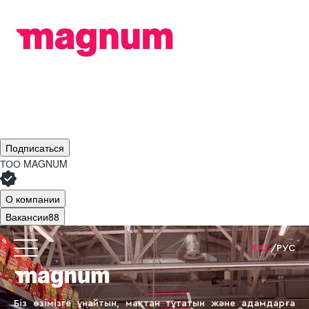
Подписаться
ТОО
MAGNUM
О компании
Вакансии
88
KAZ
/
РУС
Біз өзімізге ұнайтын, мақтан тұтатын
және адамдарға