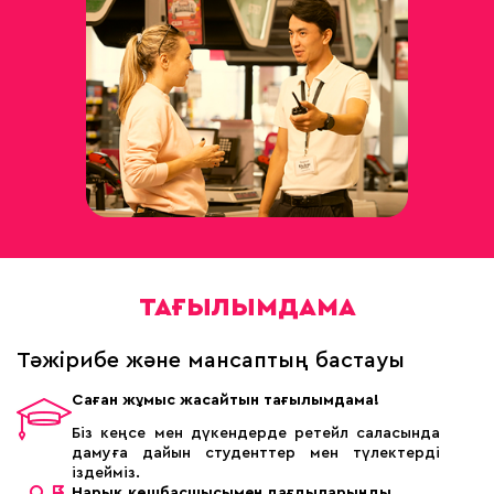
ТАҒЫЛЫМДАМА
Тәжірибе және мансаптың бастауы
Саған жұмыс жасайтын тағылымдама!
Біз кеңсе мен дүкендерде ретейл саласында
дамуға дайын студенттер мен түлектерді
іздейміз.
Нарық көшбасшысымен дағдыларыңды