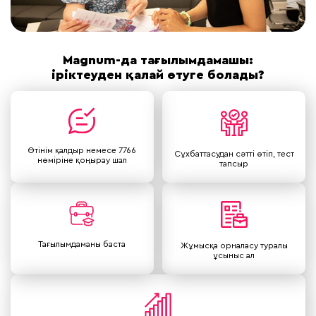
Magnum-да тағылымдамашы:
іріктеуден қалай өтуге болады?
Өтінім қалдыр немесе 7766
Сұхбаттасудан сәтті өтіп, тест
нөміріне қоңырау шал
тапсыр
Тағылымдаманы баста
Жұмысқа орналасу туралы
ұсыныс ал