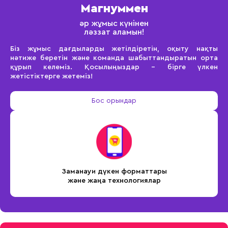
Магнуммен
әр жұмыс күнінен
ләззат аламын!
Біз жұмыс дағдыларды жетілдіретін, оқыту нақты
нәтиже беретін және команда шабыттандыратын орта
құрып келеміз. Қосылыңыздар – бірге үлкен
жетістіктерге жетеміз!
Бос орындар
Кәсіби
даму