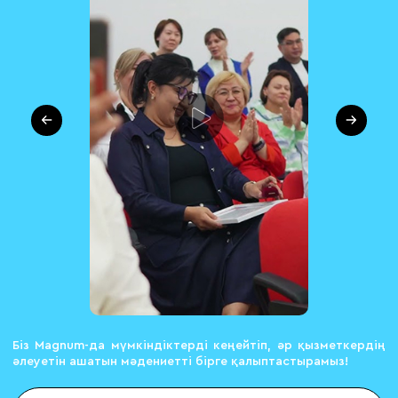
Біз Magnum-да мүмкіндіктерді кеңейтіп, әр қызметкердің
әлеуетін ашатын мәдениетті бірге қалыптастырамыз!