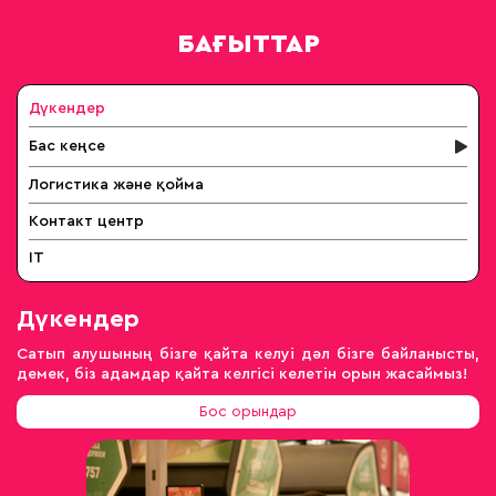
БАҒЫТТАР
Дүкендер
Бас кеңсе
Логистика және қойма
Контакт центр
IT
Дүкендер
Сатып алушының бізге қайта келуі дәл бізге байланысты,
демек, біз адамдар қайта келгісі келетін орын жасаймыз!
Бос орындар